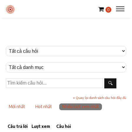
0
🔍
« Quay lại danh sách câu hỏi đầy đủ
Mới nhất
Hot nhất
Nhiều lượt xem nhất
Câu trả lời
Lượt xem
Câu hỏi