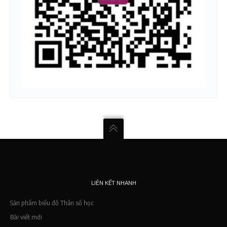
LIÊN KẾT NHANH
Sản phẩm biểu đồ Thần số học
Bài viết mới