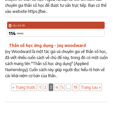
chuyên gia thần số học để được tư vấn trực tiếp. Bạn có thể
vào website https://bie...
0
câu trả lời
114
views
Thần số học ứng dụng – joy woodward
Joy Woodward là một tác giả và chuyên gia về thần số học,
đã viết nhiều cuốn sách về chủ đề này, trong đó có một cuốn
sách mang tên "Thần số học ứng dụng" (Applied
Numerology). Cuốn sách này giúp người đọc hiểu rõ hơn về
các khái niệm cơ bản của thần...
« Trang trước
1
2
3
4
5
…
19
Trang sau »