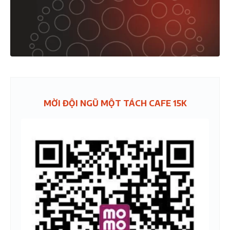
MỜI ĐỘI NGŨ MỘT TÁCH CAFE 15K