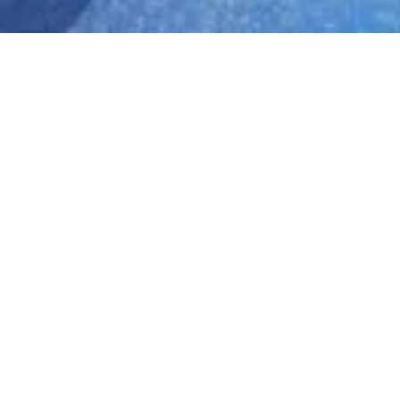
Thần Số Học
02
TH1 2023