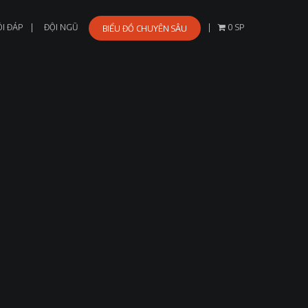
I ĐÁP
ĐỘI NGŨ
0 SP
BIỂU ĐỒ CHUYÊN SÂU