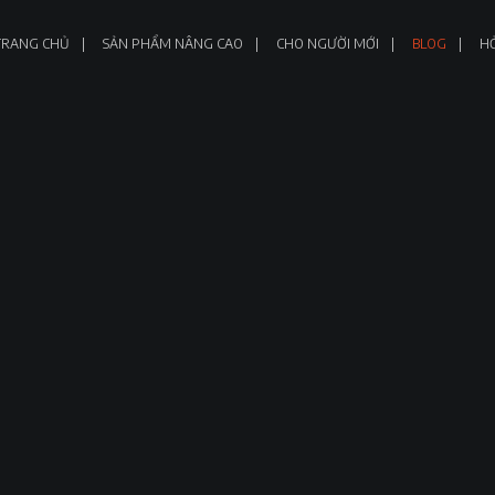
TRANG CHỦ
SẢN PHẨM NÂNG CAO
CHO NGƯỜI MỚI
BLOG
HỎ