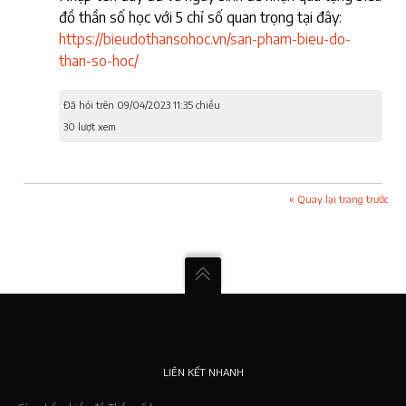
đồ thần số học với 5 chỉ số quan trọng tại đây:
https://bieudothansohoc.vn/san-pham-bieu-do-
than-so-hoc/
Đã hỏi trên 09/04/2023 11:35 chiều
30 lượt xem
« Quay lại trang trước
LIÊN KẾT NHANH