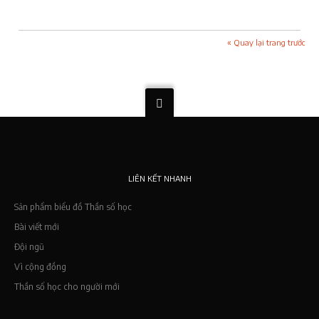
« Quay lại trang trước
LIÊN KẾT NHANH
Sản phẩm biểu đồ Thần số học
Bài viết mới
Đội ngũ
Vì cộng đồng
Thần số học cho người mới