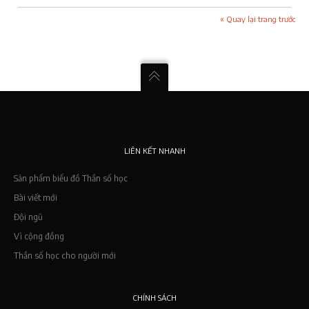
« Quay lại trang trước
LIÊN KẾT NHANH
Sản phẩm biểu đồ Thần số học
Bài viết mới
Đội ngũ
Vì cộng đồng
Thần số học cho người mới
CHÍNH SÁCH