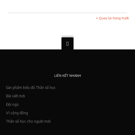
« Quay lại trang trước
LIÊN KẾT NHANH
Sản phẩm biểu đồ Thần số học
Bài viết mới
Đội ngũ
Vì cộng đồng
Thần số học cho người mới