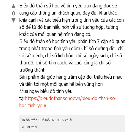
▲
Biểu đồ thần số học về tình yêu bạn đang đọc sẽ
cung cấp thông tin khách quan, đầy đủ, khai thác
0
▼
khía cạnh và các biểu hiện trong tình yêu của các con
số để từ đó bạn hiểu hơn về sự tương hợp, tương
khắc của mối quan hệ mình đang có.
Biểu đồ thần số học tình yêu phân tích 7 cặp số quan
trọng nhất trong tình yêu gồm Chỉ số đường đời, chỉ
số sứ mệnh, chỉ số linh hồn, chỉ số ngày sinh, chỉ số
thái độ, chỉ số tính cách, và cuối cùng là chỉ số
trưởng thành.
Sản phẩm đã giúp hàng trăm cặp đôi thấu hiểu nhau
và tiến tới một mối quan hệ bền vững hơn.
Mua ngay biểu đồ tình yêu
tại:
https://bieudothansohoc.vn/bieu-do-than-so-
hoc-tinh-yeu/
Đã hỏi trên 08/04/2023 10:37 chiều
51 lượt xem