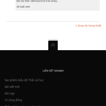
Đã hỏi trên 08/04/2023 6:54 chiều
46 lượt xem
« Quay lại trang trước
LIÊN KẾT NHANH
Sản phẩm biểu đồ Thần số học
Bài viết mới
Đội ngũ
Vì cộng đồng