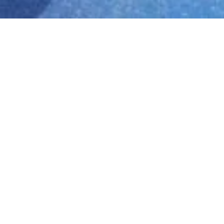
Thần Số Học
02
TH1 2023