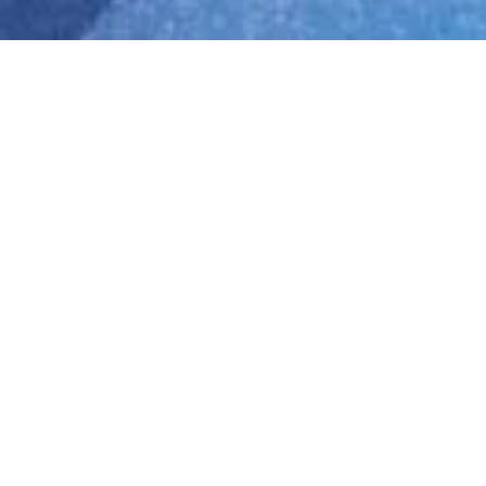
Thần Số Học
02
TH1 2023